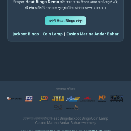
বিনামূল্যে
Heat Bingo Demo
চেষ্টা করুন বা বড় জিততে আসল অর্থে খেলুন! এই
হট গেম
অসীম বিনোদন এবং পুরস্কার নিয়ে আপনার অপেক্ষায় রয়েছে।
এখনই Heat Bingo খেলুন
Jackpot Bingo
|
Coin Lamp
|
Casino Marina Andar Bahar
আমাদের পার্টনার
হোম
অ্যাপ
বোনাস
ক্যাসিনো
Heat Bingo
Jackpot Bingo
Coin Lamp
Casino Marina Andar Bahar
সম্পর্কে
সাহায্য