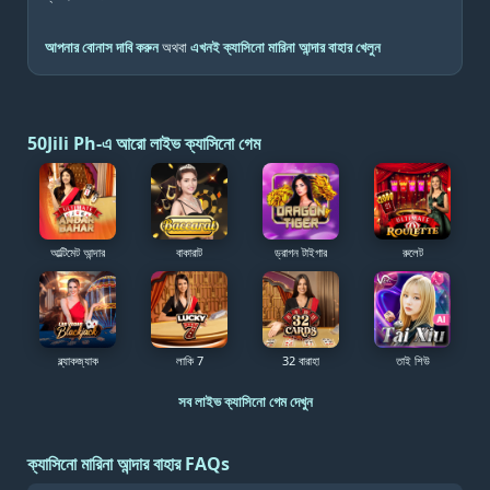
আপনার বোনাস দাবি করুন
অথবা
এখনই ক্যাসিনো মারিনা আন্দার বাহার খেলুন
50Jili Ph-এ আরো লাইভ ক্যাসিনো গেম
আল্টিমেট আন্দার
বাকারাট
ড্রাগন টাইগার
রুলেট
ব্ল্যাকজ্যাক
লাকি 7
32 বারাহা
তাই শিউ
সব লাইভ ক্যাসিনো গেম দেখুন
ক্যাসিনো মারিনা আন্দার বাহার FAQs