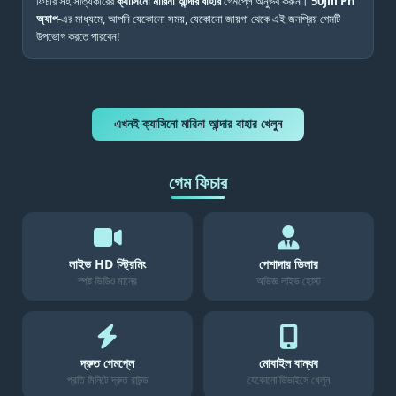
ফিচার সহ সত্যিকারের
ক্যাসিনো মারিনা আন্দার বাহার
গেমপ্লে অনুভব করুন।
50Jili Ph
অ্যাপ
-এর মাধ্যমে, আপনি যেকোনো সময়, যেকোনো জায়গা থেকে এই জনপ্রিয় গেমটি
উপভোগ করতে পারবেন!
এখনই ক্যাসিনো মারিনা আন্দার বাহার খেলুন
গেম ফিচার
লাইভ HD স্ট্রিমিং
পেশাদার ডিলার
স্পষ্ট ভিডিও মানের
অভিজ্ঞ লাইভ হোস্ট
দ্রুত গেমপ্লে
মোবাইল বান্ধব
প্রতি মিনিটে দ্রুত রাউন্ড
যেকোনো ডিভাইসে খেলুন