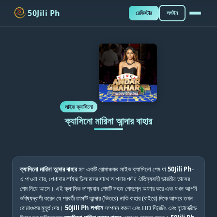
50Jili Ph
রেজিস্টার
লগইন
লাইভ ক্যাসিনো
ক্যাসিনো মারিনা আন্দার বাহার
ক্যাসিনো মারিনা আন্দার বাহার
হল একটি রোমাঞ্চকর লাইভ ক্যাসিনো গেম যা
50Jili Ph
-
এ পাওয়া যায়, পেশাদার লাইভ ডিলারদের সাথে আপনার পর্দায় ঐতিহ্যবাহী ভারতীয় তাসের
গেম নিয়ে আসে। এই ক্লাসিক ভাগ্যবান গেমটি সহজ গেমপ্লে অফার করে এবং যখন আপনি
ভবিষ্যদ্বাণী করেন যে পরবর্তী তাসটি আন্দার (ভিতরে) নাকি বাহার (বাইরে) দিকে আসবে তখন
রোমাঞ্চকর মুহূর্ত দেয়।
50Jili Ph লগইন
সম্পন্ন করুন এবং HD স্ট্রিমিং এবং ইন্টারেক্টিভ