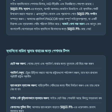
লাইভ ক্যাসিনোতে পেশাদার ডিলার, HD স্ট্রিমিং এবং নিরবচ্ছিন্ন গেমপ্লে রয়েছে।
50Jili Ph অ্যাপ
-এর মাধ্যমে, আপনি আপনার মোবাইল ডিভাইসে এই ক্লাসিক গেমটি
উপভোগ করতে পারবেন। এক্সক্লুসিভ বোনাস এবং প্রমোশন পেতে
50Jili Ph লগইন
সম্পন্ন করুন। আমাদের প্ল্যাটফর্ম PAGCOR দ্বারা সম্পূর্ণ লাইসেন্সপ্রাপ্ত, যা একটি
নিরাপদ এবং ন্যায়সঙ্গত গেমিং পরিবেশ নিশ্চিত করে।
আজই খেলা শুরু করুন
এবং জানুন কেন
বাংলাদেশী খেলোয়াড়রা লাইভ ক্যাসিনো বিনোদনের জন্য
50Jili Ph
বেছে নেয়!
ক্যাসিনো মারিনা আন্দার বাহারের জন্য পেশাদার টিপস
ছোট শুরু করুন:
গেমের ফ্লো এবং প্যাটার্ন বোঝার জন্য ন্যূনতম বেট দিয়ে শুরু করুন
প্যাটার্ন দেখুন:
ট্রেন্ড চিহ্নিত করতে আগের রাউন্ডগুলো পর্যবেক্ষণ করুন, তবে মনে রাখবেন
প্রতিটি রাউন্ড স্বাধীন
ব্যাংকরোল ম্যানেজ করুন:
দায়িত্বশীল গেমিংয়ের জন্য সীমা নির্ধারণ করুন এবং তার থেকে
বের না হন
সাইড বেট বুদ্ধিমানভাবে ব্যবহার করুন:
সাইড বেটে উচ্চ পেআউট আছে কিন্তু সম্ভাবনা কম
বোনাসের সুবিধা নিন:
আপনার ব্যাংকরোল বাড়াতে
50Jili Ph
-এর ওয়েলকাম বোনাস
ব্যবহার করুন